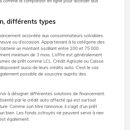
es comme le comparatif en ligne pour accéder aux
on, différents types
 financement accordée aux consommateurs solvables
 neuve ou d’occasion. Appartenant à la catégorie des
’obtenir un montant oscillant entre 200 et 75 000
ment minimum de 3 mois. L’offre est généralement
smes de prêt comme LCL, Crédit Agricole ou Caisse
isposent aussi de leurs crédits auto. C’est le cas
également possible de souscrire auprès des
ervir à désigner différentes solutions de financement.
résenté par le crédit auto affecté qui est surtout
iture. Comme son titre l’annonce, il s’agit d’un prêt
’un bien. Les fonds octroyés ne peuvent servir à rien
l’est également.